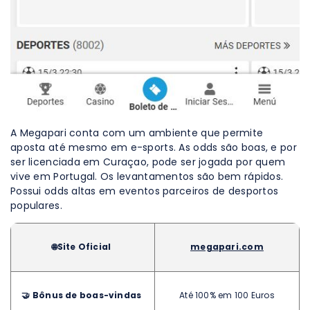
A Megapari conta com um ambiente que permite
aposta até mesmo em e-sports. As odds são boas, e por
ser licenciada em Curaçao, pode ser jogada por quem
vive em Portugal. Os levantamentos são bem rápidos.
Possui odds altas em eventos parceiros de desportos
populares.
🌐Site Oficial
megapari.com
🤝 Bônus de boas-vindas
Até 100% em 100 Euros