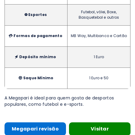
Futebol, vólei, Boxe,
⚽ Esportes
Basquetebol e outros
💳 Formas de pagamento
MB Way, Multibanco e Cartão
🗲 Depósito mínimo
1 Euro
🤑 Saque Mínimo
1 Euro e 50
A Megapari é ideal para quem gosta de desportos
populares, como futebol e e-sports.
Megapari revisão
Visitar