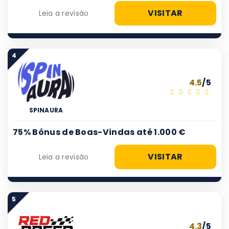
VISITAR
Leia a revisão
4
4.5
/5
SPINAURA
75% Bónus de Boas-Vindas até 1.000 €
VISITAR
Leia a revisão
5
4.3
/5