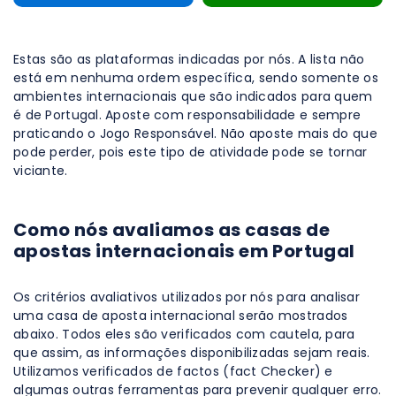
Estas são as plataformas indicadas por nós. A lista não
está em nenhuma ordem específica, sendo somente os
ambientes internacionais que são indicados para quem
é de Portugal. Aposte com responsabilidade e sempre
praticando o Jogo Responsável. Não aposte mais do que
pode perder, pois este tipo de atividade pode se tornar
viciante.
Como nós avaliamos as casas de
apostas internacionais em Portugal
Os critérios avaliativos utilizados por nós para analisar
uma casa de aposta internacional serão mostrados
abaixo. Todos eles são verificados com cautela, para
que assim, as informações disponibilizadas sejam reais.
Utilizamos verificados de factos (fact Checker) e
algumas outras ferramentas para prevenir qualquer erro.