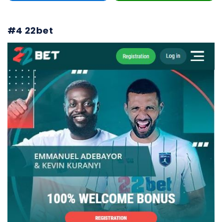
#4
22bet