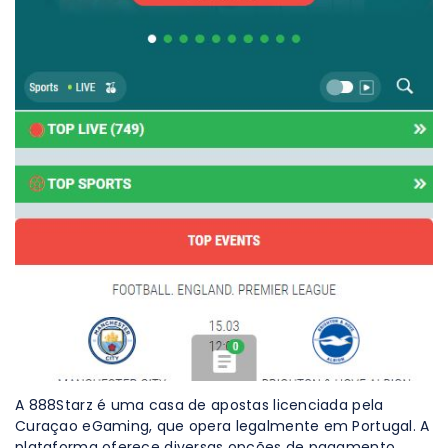
A 888Starz é uma casa de apostas licenciada pela
Curaçao eGaming, que opera legalmente em Portugal. A
plataforma oferece diversas opções de pagamento,