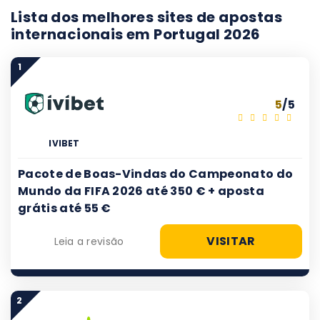
Lista dos melhores sites de apostas
internacionais em Portugal 2026
1
5
/5
IVIBET
Pacote de Boas-Vindas do Campeonato do
Mundo da FIFA 2026 até 350 € + aposta
grátis até 55 €
VISITAR
Leia a revisão
2