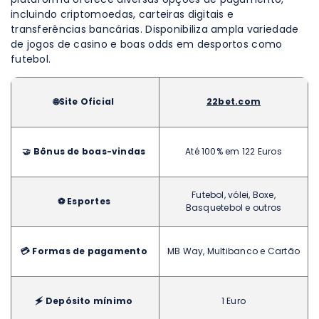
incluindo criptomoedas, carteiras digitais e
transferências bancárias. Disponibiliza ampla variedade
de jogos de casino e boas odds em desportos como
futebol.
🌐Site Oficial
22bet.com
🤝 Bônus de boas-vindas
Até 100% em 122 Euros
Futebol, vólei, Boxe,
⚽ Esportes
Basquetebol e outros
💳 Formas de pagamento
MB Way, Multibanco e Cartão
🗲 Depósito mínimo
1 Euro