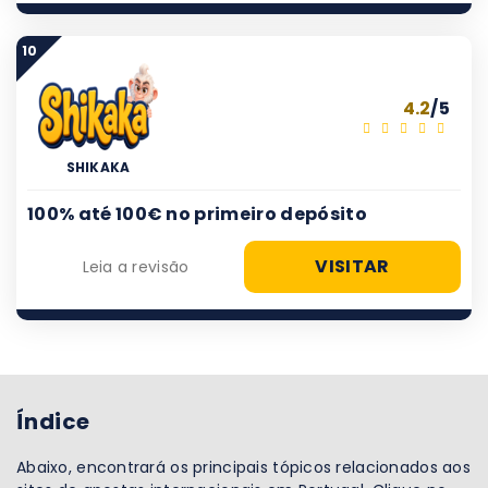
10
4.2
/5
SHIKAKA
100% até 100€ no primeiro depósito
VISITAR
Leia a revisão
Índice
Abaixo, encontrará os principais tópicos relacionados aos