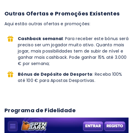
Outras Ofertas e Promoções Existentes
Aqui estão outras ofertas e promoções:
Cashback semanal
: Para receber este bónus será
preciso ser um jogador muito ativo. Quanto mais
jogar, mais possibilidades tem de subir de nível e
ganhar mais cashback. Pode ganhar 15% até 3.000
€ por semana;
Bónus de Depósito de Desporto
: Receba 100%
até 100 € para Apostas Desportivas.
Programa de Fidelidade