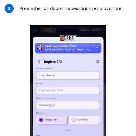
3
Preencher os dados necessários para avançar;