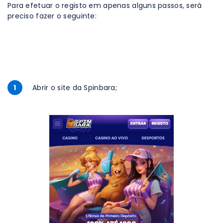
Para efetuar o registo em apenas alguns passos, será
preciso fazer o seguinte:
1
Abrir o site da Spinbara;