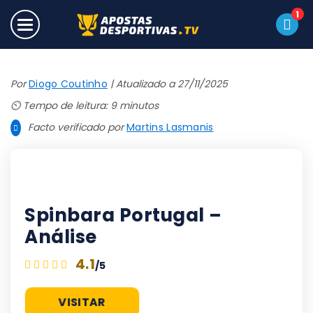
Por
Diogo Coutinho
|
Atualizado a 27/11/2025
⏲️ Tempo de leitura: 9 minutos
Facto verificado por
Martins Lasmanis
Spinbara Portugal –
Análise
4.1
/5
VISITAR