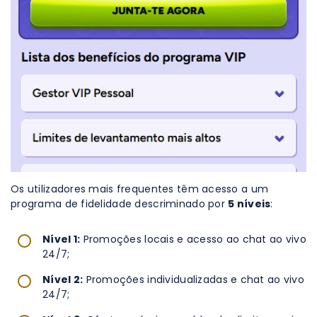
Os utilizadores mais frequentes têm acesso a um
programa de fidelidade descriminado por
5 níveis
:
Nível 1:
Promoções locais e acesso ao chat ao vivo
24/7;
Nível 2:
Promoções individualizadas e chat ao vivo
24/7;