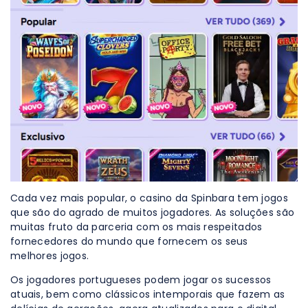
Cada vez mais popular, o casino da Spinbara tem jogos
que são do agrado de muitos jogadores. As soluções são
muitas fruto da parceria com os mais respeitados
fornecedores do mundo que fornecem os seus
melhores jogos.
Os jogadores portugueses podem jogar os sucessos
atuais, bem como clássicos intemporais que fazem as