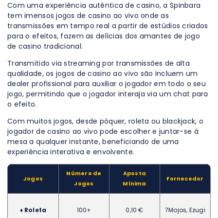
Com uma experiência autêntica de casino, a Spinbara
tem imensos jogos de casino ao vivo onde as
transmissões em tempo real a partir de estúdios criados
para o efeitos, fazem as delícias dos amantes de jogo
de casino tradicional.
Transmitido via streaming por transmissões de alta
qualidade, os jogos de casino ao vivo são incluem um
dealer profissional para auxiliar o jogador em todo o seu
jogo, permitindo que o jogador interaja via um chat para
o efeito.
Com muitos jogos, desde póquer, roleta ou blackjack, o
jogador de casino ao vivo pode escolher e juntar-se à
mesa a qualquer instante, beneficiando de uma
experiência interativa e envolvente.
Número de
Aposta
Jogos
Fornecedor
Jogos
Mínima
♦️ Roleta
100+
0,10 €
7Mojos, Ezugi