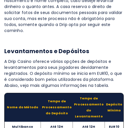
nascimento e nome completo, caso deseje levantar
dinheiro o quanto antes. A casa reserva o direito de
solicitar fotos de seus documentos pessoais para validar
sua conta, mas este processo não é obrigatório para
todos, somente quando a Drip opta por seguir este
caminho.
Levantamentos e Depósitos
A Drip Casino oferece várias opções de depósitos e
levantamentos para seus jogadores devidamente
registrados. O depósito mínimo se inicia em EUR10, o que
é considerado bom pelos utilizadores da plataforma.
Abaixo, veja mais algumas informações na tabela.
Tempo de
Tempo de
Processamento
Depósito
Nome do Método
Processamento
do
Mínimo
do Depósito
Levantamento
Multibanco
Até 12H
Até 12H
EUR10