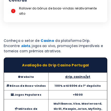
Contras
Rollover do bónus de boas-vindas relativamente
alto
Conheça o setor de
Casino
da plataforma Drip.
Encontre
slots
, jogos ao vivo, promoções imperdíveis e
torneios com prémios atrativos.
Avaliação do Drip Casino Portugal
drip.casino/pt
🌐 Website
🎁 Bónus de Boas-vindas
100% até 600€ do 1º depósito
🎰 Jogos Populares
+5000
Multibanco, Visa, Mastercard,
💳 Métodos de
Skrill, Flexepin, Jeton, Myfinity,