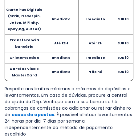
Carteiras Digitais
(Skrill, Flexespin,
Imediato
Imediato
EUR10
Jeton, MiFinity,
epay,bg, outros)
Transferência
Até 12H
Até 12H
EUR10
bancária
Criptomoedas
Imediato
Imediato
EUR10
Cartões Visa e
Imediato
Não há
EUR10
MasterCard
Respeite aos limites mínimos e máximos de depósitos e
levantamentos. Em caso de dúvidas, procure a central
de ajuda da Drip. Verifique com o seu banco se há
cobranças de comissões ao adicionar ou retirar dinheiro
de
casas de apostas
. É possível efetuar levantamentos
24 horas por dia, 7 dias por semana,
independentemente do método de pagamento
escolhido