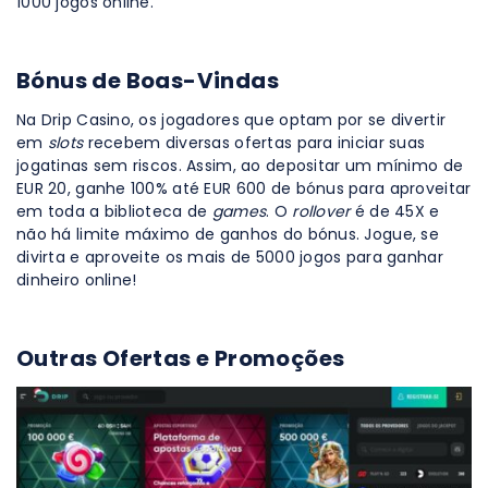
1000 jogos online.
Bónus de Boas-Vindas
Na Drip Casino, os jogadores que optam por se divertir
em
slots
recebem diversas ofertas para iniciar suas
jogatinas sem riscos. Assim, ao depositar um mínimo de
EUR 20, ganhe 100% até EUR 600 de bónus para aproveitar
em toda a biblioteca de
games
. O
rollover
é de 45X e
não há limite máximo de ganhos do bónus. Jogue, se
divirta e aproveite os mais de 5000 jogos para ganhar
dinheiro online!
Outras Ofertas e Promoções