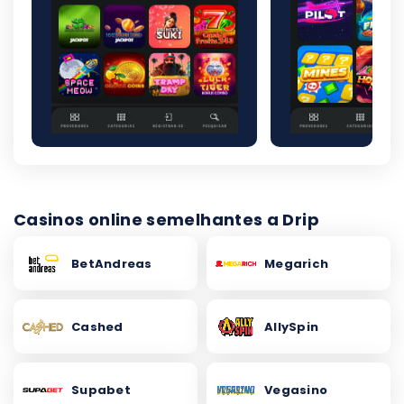
Casinos online semelhantes a Drip
BetAndreas
Megarich
Cashed
AllySpin
Supabet
Vegasino