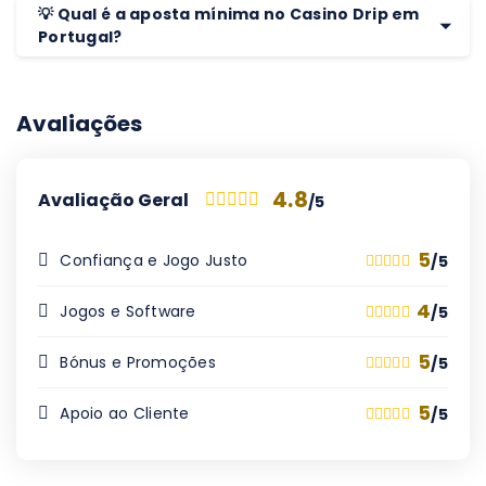
💡 Qual é a aposta mínima no Casino Drip em
Portugal?
Avaliações
4.8
Avaliação Geral
/5
5
Confiança e Jogo Justo
/5
4
Jogos e Software
/5
5
Bónus e Promoções
/5
5
Apoio ao Cliente
/5