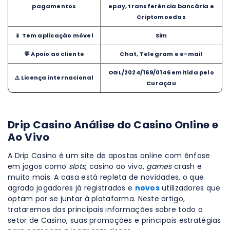
pagamentos
epay, transferência bancária e
Criptomoedas
📱 Tem aplicação móvel
Sim
💬 Apoio ao cliente
Chat, Telegram e e-mail
OGL/2024/169/0146 emitida pelo
⚠️ Licença internacional
Curaçau
Drip Casino Análise do Casino Online e
Ao Vivo
A Drip Casino é um site de apostas online com ênfase
em jogos como
slots
, casino ao vivo,
games
crash e
muito mais. A casa está repleta de novidades, o que
agrada jogadores já registrados e
novos
utilizadores que
optam por se juntar à plataforma. Neste artigo,
trataremos das principais informações sobre todo o
setor de Casino, suas promoções e principais estratégias