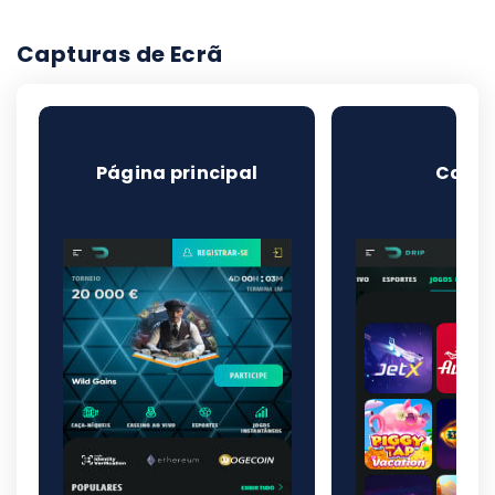
Capturas de Ecrã
Página principal
Casin