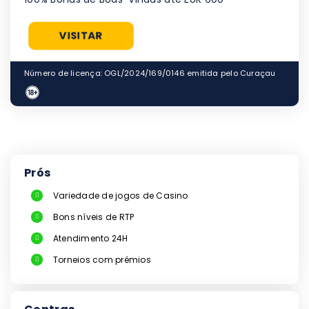
VISITAR
Número de licença: OGL/2024/169/0146 emitida pelo Curaçau
Prós
Variedade de jogos de Casino
Bons níveis de RTP
Atendimento 24H
Torneios com prémios