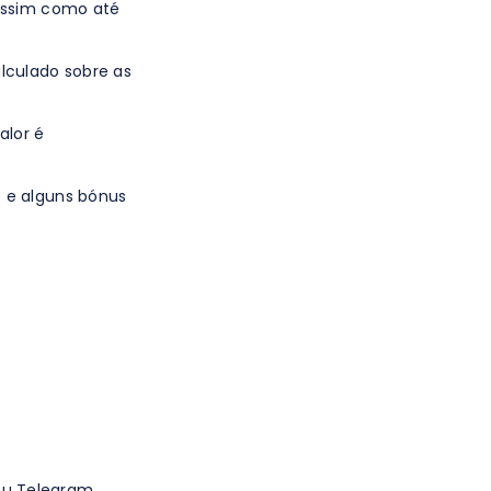
 assim como até
lculado sobre as
alor é
– e alguns bónus
ou Telegram.