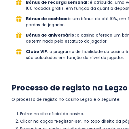
Bónus de recarga semanal:
é atribuído, uma v
100 rodadas grátis, em função da quantia deposi
Bónus de cashback:
um bónus de até 10%, em f
perdas do jogador.
Bónus de aniversário:
o casino oferece um bónu
determinado pelo estatuto do jogador.
Clube VIP:
o programa de fidelidade do casino é c
são calculados em função do nível do jogador.
Processo de registo na Legzo
O processo de registo no casino Legzo é o seguinte:
Entrar no site oficial do casino.
Clicar na opção “Registar-se”, no topo direito da pá
Preencher os dados solicitados: e-mail e palavra 