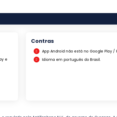
Contras
App Android não está no Google Play / P
ay e
Idioma em português do Brasil.