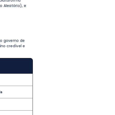
 plataforma
 Aleatório), e
 do governo de
no credível e
is