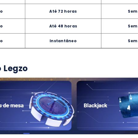
eo
Até 72 horas
Sem 
eo
Até 48 horas
Sem 
eo
Instantâneo
Sem 
o Legzo