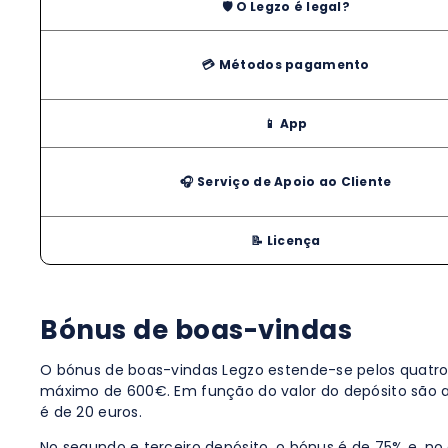
🛡️ O Legzo é legal?
💳 Métodos pagamento
📱 App
🎧 Serviço de Apoio ao Cliente
📝 Licença
Bónus de boas-vindas
O bónus de boas-vindas Legzo estende-se pelos quatro p
máximo de 600€. Em função do valor do depósito são ai
é de 20 euros.
No segundo e terceiro depósito, o bónus é de 75% e, no