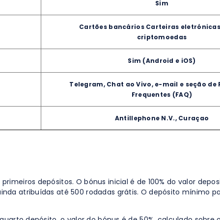
Sim
Cartões bancários Carteiras eletrónicas
criptomoedas
Sim (Android e iOS)
Telegram, Chat ao Vivo, e-mail e seção de
Frequentes (FAQ)
Antillephone N.V., Curaçao
rimeiros depósitos. O bónus inicial é de 100% do valor depos
nda atribuídas até 500 rodadas grátis. O depósito mínimo pa
 quarto depósito, o valor do bónus é de 50%, calculado sobre